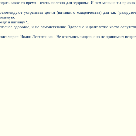
лодать какое-то время - очень полезно для здоровья. И чем меньше ты привык
екомендуют устраивать детям (начиная с младенчества) два т.н. "разгруз
тельную.
еду и пятницу?..
елесное здоровье, и не самоистязание. Здоровье и долголетие часто сопутст
 писал преп. Иоанн Лествичник. - Не отягчаясь пищею, оно не принимает веществ