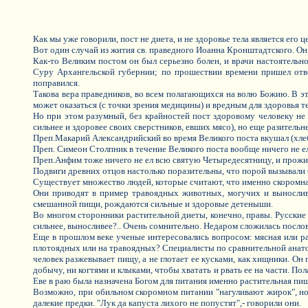
Как мы уже говорили, пост не диета, и не здоровье тела является его ц
Вот один случай из жития св. праведного Иоанна Кронштадтского. Он,
Как-то Великим постом он был серьезно болен, и врачи настоятельно
Суру Архангельской губернии; по прошествии времени пришел отве
поправился.
Такова вера праведников, во всем полагающихся на волю Божию. В это
может оказаться (с точки зрения медицины) и вредным для здоровья тел
Но при этом разумный, без крайностей пост здоровому человеку не
сильнее и здоровее своих сверстников, евших мясо), но еще разител
Преп.Макарий Александрийский во время Великого поста вкушал (хлеб 
Преп. Симеон Столпник в течение Великого поста вообще ничего не ел
Преп.Анфим тоже ничего не ел всю святую Четыредесятницу, и прожил
Подвиги древних отцов настолько поразительны, что порой вызывали 
Существует множество людей, которые считают, что именно скоромная
Они приводят в пример травоядных животных, могучих и выносливы
смешанной пищи, рождаются сильные и здоровые детеныши.
Во многом сторонники растительной диеты, конечно, правы. Русские
сильнее, выносливее?.. Очень сомнительно. Недаром сложилась послов
Еще в прошлом веке ученые интересовались вопросом: мясная или ра
плотоядных или на травоядных? Специалисты по сравнительной анато
человек разжевывает пищу, а не глотает ее кусками, как хищники. Он 
добычу, ни когтями и клыками, чтобы хватать и рвать ее на части. По
Еве в раю была назначена Богом для питания именно растительная пища
Возможно, при обильном скоромном питании "нагуливают жирок", но
далекие предки. "Лук да капуста лихого не попустят",- говорили они.