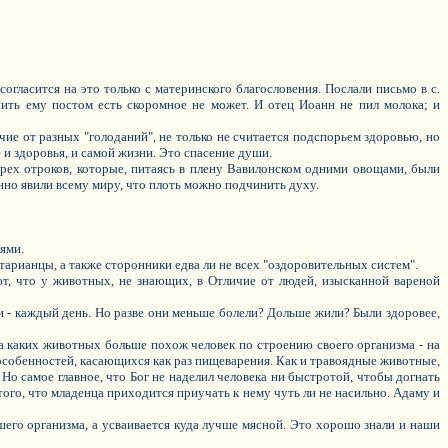
огласится на это только с материнского благословения. Послали письмо в с.
шить ему постом есть скоромное не может. И отец Иоанн не пил молока; и
ичие от разных "голоданий", не только не считается подспорьем здоровью, но
е и здоровья, и самой жизни. Это спасение души.
рех отроков, которые, питаясь в плену Вавилонском одними овощами, были
нно явили всему миру, что плоть можно подчинить духу.
ями.
арианцы, а также сторонники едва ли не всех "оздоровительных систем".
т, что у животных, не знающих, в Отличие от людей, изысканной вареной
и - каждый день. Но разве они меньше болели? Дольше жили? Были здоровее,
а каких животных больше похож человек по строению своего организма - на
особенностей, касающихся как раз пищеварения. Как и травоядные животные,
. Но самое главное, что Бог не наделил человека ни быстротой, чтобы догнать
 того, что младенца приходится приучать к нему чуть ли не насильно. Адаму и
его организма, а усваивается куда лучше мясной. Это хорошо знали и наши