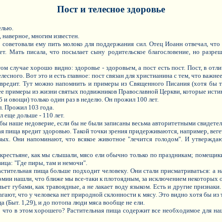
Пост и телесное здоровье
елью.
 наверное, многим известен.
 советовали ему пить молоко для поддержания сил. Отец Иоанн отвечал, что с
т. Мать писала, что посылает сыну родительское благословение, но разре
м случае хорошо видно: здоровье - здоровьем, а пост есть пост. Пост, в отл
есного. Вот это и есть главное: пост связан для христианина с тем, что важне
 вредит. Тут можно напомнить и примеры из Священного Писания (хотя бы т
ьнее примеры из жизни святых подвижников Православной Церкви, которые исти
и овощи) только один раз в неделю. Он прожил 100 лет.
. Прожил 103 года.
 еще дольше - 110 лет.
бы наше недоверие, если бы не были записаны весьма авторитетными свидетел
 пища вредит здоровью. Такой точки зрения придерживаются, например, вегет
х. Они напоминают, что всякое животное "лечится голодом". И утверждаю
 крестьяне, как мы слышали, мясо ели обычно только по праздникам; помещик
ица: "Где пиры, там и немочи".
стительная пища больше подходит человеку. Они стали присматриваться: а н
мии нашли, что ближе мы все-таки к плотоядным, за исключением некоторых 
пьет губами, как травоядные, а не лакает воду языком. Есть и другие признаки
лагают, что у человека нет природной склонности к мясу. Это видно хотя бы из
 (Быт. 1,29), и до потопа люди мяса вообще не ели.
 что в этом хорошего? Растительная пища содержит все необходимое для наш