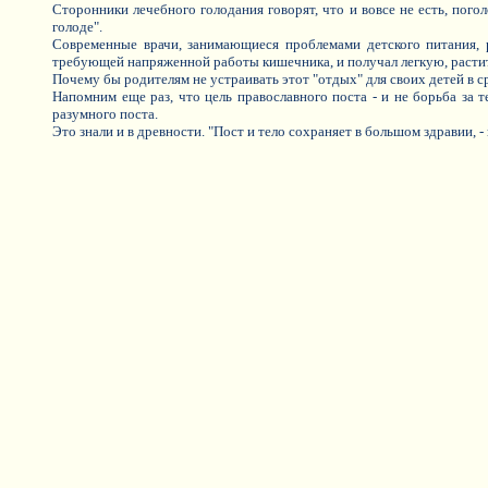
Сторонники лечебного голодания говорят, что и вовсе не есть, пого
голоде".
Современные врачи, занимающиеся проблемами детского питания, р
требующей напряженной работы кишечника, и получал легкую, расти
Почему бы родителям не устраивать этот "отдых" для своих детей в ср
Напомним еще раз, что цель православного поста - и не борьба за т
разумного поста.
Это знали и в древности. "Пост и тело сохраняет в большом здравии, -