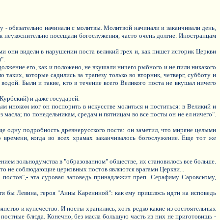
ку - обязательно начинали с молитвы. Молитвой начинали и заканчивали день,
ак неукоснительно посещали богослужения, часто очень долгие. Иностранцам
ми они видели в нарушении поста великий грех и, как пишет историк Церкви
".
олжение его, как и положено, не вкушали ничего рыбного и не пили никакого
таких, которые садились за трапезу только во вторник, четверг, субботу и
 водой. Были и такие, кто в течение всего Великого поста не вкушал ничего
Курбский) и даже государей.
ым иноком мог он поспорить в искусстве молиться и поститься: в Великий и
ез масла; по понедельникам, средам и пятницам во все посты он не ел ничего".
.
ще одну подробность древнерусского поста: он заметил, что миряне целыми
о времени, когда во всех храмах заканчивалось богослужение. Еще тот же
ением вольнодумства в "образованном" обществе, их становилось все больше.
то не соблюдающие церковных постов являются врагами Церкви...
 постов",- эта суровая заповедь принадлежит преп. Серафиму Саровскому,
тя бы Левина, героя "Анны Карениной": как ему пришлось идти на исповедь
ьянство и купечество. И посты хранились, хотя редко какие из состоятельных
 постные блюда. Конечно, без масла большую часть из них не приготовишь -