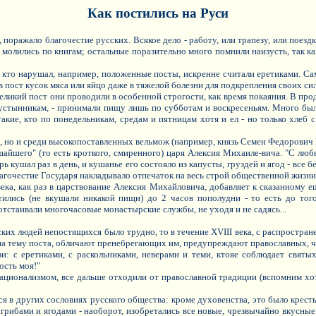
Как постились на Руси
поражало благочестие русских. Всякое дело - работу, или трапезу, или поезд
 молились по книгам; остальные поразительно много помнили наизусть, так к
 кто нарушал, например, положенные посты, искренне считали еретиками. Са
 пост кусок мяса или яйцо даже в тяжелой болезни для подкрепления своих сил
ликий пост они проводили в особенной строгости, как время покаяния. В прод
стынникам, - принимали пищу лишь по субботам и воскресеньям. Много было 
кие, кто по понедельникам, средам и пятницам хотя и ел - но только хлеб с
, но и среди высокопоставленных вельмож (например, князь Семен Федорович 
айшего" (то есть кроткого, смиренного) царя Алексия Михаиле-вича. "С люб
 кушал раз в день, и кушанье его состояло из капусты, груздей и ягод - все б
лагочестие Государя накладывало отпечаток на весь строй общественной жизни
ка, как раз в царствование Алексия Михайловича, добавляет к сказанному е
тились (не вкушали никакой пищи) до 2 часов пополудни - то есть до тог
 отстаивали многочасовые монастырские службы, не уходя и не садясь...
ких людей непостящихся было трудно, то в течение XVIII века, с распростран
а тему поста, обличают пренебрегающих им, предупреждают православных, ч
: с еретиками, с раскольниками, неверами и теми, ктояе соблюдает святых
ость моя!"
ационализмом, все дальше отходили от православной традиции (вспомним хо
ся в других сословиях русского общества: кроме духовенства, это было крест
рибами и ягодами - наоборот, изобретались все новые, чрезвычайно вкусные