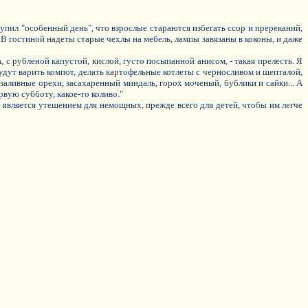
тупил "особенный день", что взрослые стараются избегать ссор и пререканий,
. В гостиной надеты старые чехлы на мебель, лампы завязаны в коконы, и даже
с рубленой капустой, кислой, густо посыпанной анисом, - такая прелесть. Я
 Будут варить компот, делать картофельные котлеты с черносливом и шепталой,
заливные орехи, засахаренный миндаль, горох моченый, бублики и сайки... А
рвую субботу, какое-то коливо."
 же является утешением для немощных, прежде всего для детей, чтобы им легче