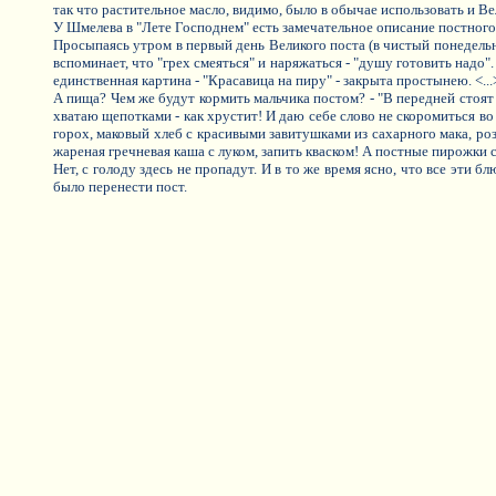
так что растительное масло, видимо, было в обычае использовать и В
У Шмелева в "Лете Господнем" есть замечательное описание постного
Просыпаясь утром в первый день Великого поста (в чистый понедельник
вспоминает, что "грех смеяться" и наряжаться - "душу готовить надо"
единственная картина - "Красавица на пиру" - закрыта простынею. <...
А пища? Чем же будут кормить мальчика постом? - "В передней стоят 
хватаю щепотками - как хрустит! И даю себе слово не скоромиться во 
горох, маковый хлеб с красивыми завитушками из сахарного мака, ро
жареная гречневая каша с луком, запить кваском! А постные пирожки с 
Нет, с голоду здесь не пропадут. И в то же время ясно, что все эти 
было перенести пост.