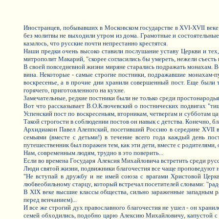
Иностранцев, побывавших в Московском государстве в XVI-XVII веке, 
без молитвы не выходили утром из дома. Грамотные и состоятельные
казалось, что русские почти непрестанно крестятся.
Наши предки очень высоко ставили послушание уставу Церкви и тех,
митрополит Макарий, "скорее согласились бы умереть, нежели съесть в
В своей повседневной жизни миряне старались подражать монахам. Ве
вина. Некоторые - самые строгие постники, подражавшие монахам-пу
воскресенье, а в прочие дни хранили совершенный пост. Еще были та
горячего, приготовленного на кухне.
Замечательные, редкие постники были не только среди простонародья
Вот что рассказывает В.О.Ключевский о постнических подвигах "тиш
Успенский пост по воскресеньям, вторникам, четвергам и субботам царь
Такой строгости в соблюдении постов он навык с детства. Конечно, б
Архидиакон Павел Алеппский, посетивший Россию в середине XVII ве
семьями (вместе с детьми!) в течение всего года каждый день пос
путешественник был поражен тем, как эти дети, вместе с родителями,
Нам, современным людям, трудно в это поверить...
Если во времена Государя Алексия Михайловича встретить среди русс
Люди святой жизни, подвижники благочестия все чаще проповедуют н
"Не вступай в дружбу и не имей союза с врагами Христовой Церкви
любвеобильному старцу, который встречал посетителей словами: "рад
В XIX веке высшие классы общества, сильно зараженные западным р
перед венчанием)...
И все же строгий дух православного благочестия не ушел - он хранил
семей обходились, подобно царю Алексию Михайловичу, капустой с г