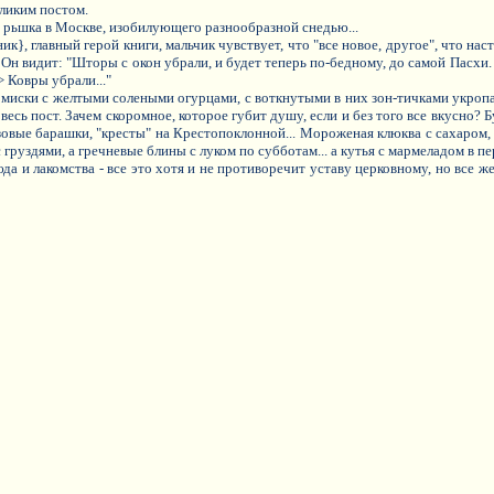
еликим постом.
 рьшка в Москве, изобилующего разнообразной снедью...
}, главный герой книги, мальчик чувствует, что "все новое, другое", что нас
. Он видит: "Шторы с окон убрали, и будет теперь по-бедному, до самой Пасхи
> Ковры убрали..."
миски с желтыми солеными огурцами, с воткнутыми в них зон-тичками укропа, 
весь пост. Зачем скоромное, которое губит душу, если и без того все вкусно?
зовые барашки, "кресты" на Крестопоклонной... Мороженая клюква с сахаром, 
груздями, а гречневые блины с луком по субботам... а кутья с мармеладом в пе
блюда и лакомства - все это хотя и не противоречит уставу церковному, но все